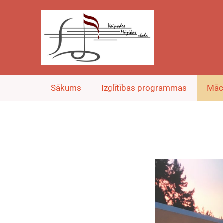
Sākums
Izglītības programmas
Māc