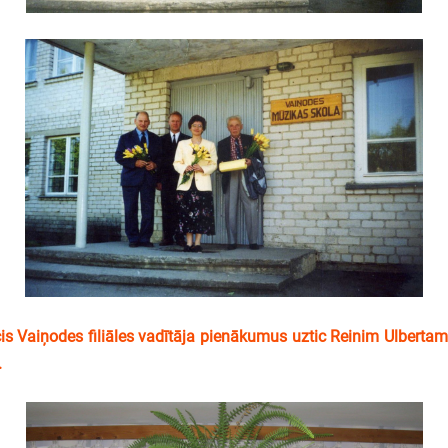
 Vaiņodes filiāles vadītāja pienākumus uztic Reinim Ulbertam
i.