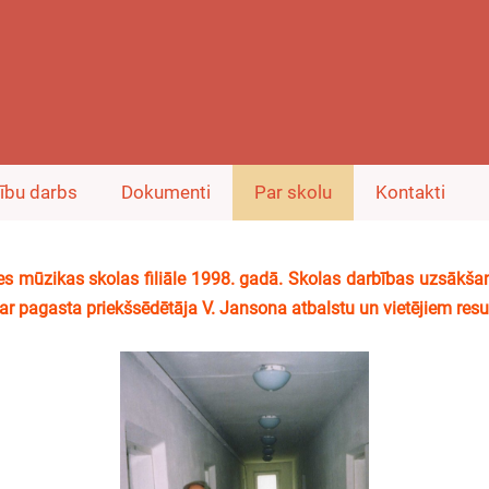
ību darbs
Dokumenti
Par skolu
Kontakti
ūzikas skolas filiāle 1998. gadā. Skolas darbības uzsākšan
r pagasta priekšsēdētāja V. Jansona atbalstu un vietējiem res