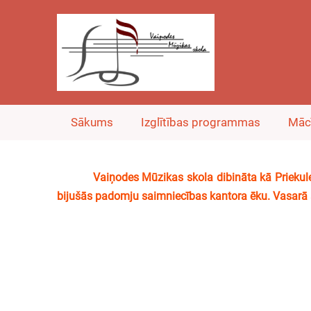
Sākums
Izglītības programmas
Māc
Vaiņodes Mūzikas skola dibināta kā Priekules m
bijušās padomju saimniecības kantora ēku. Vasarā a