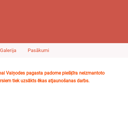
Galerija
Pasākumi
ai Vaiņodes pagasta padome piešķīra neizmantoto
ursiem tiek uzsākts ēkas atjaunošanas darbs.