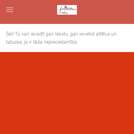
Šeit Tu vari ievadīt gan tekstu, gan ievietot attēlus un
tabulas, ja ir tāda nepieciešamība.