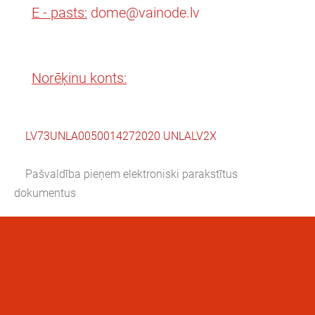
E - pasts:
dome@vainode.lv
Norēķinu konts:
LV73UNLA0050014272020 UNLALV2X
Pašvaldība pieņem elektroniski parakstītus
dokumentus